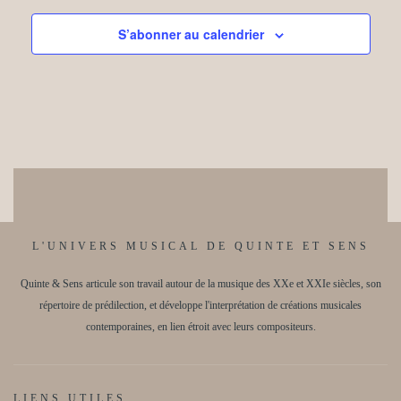
S’abonner au calendrier
L'UNIVERS MUSICAL DE QUINTE ET SENS
Quinte & Sens articule son travail autour de la musique des XXe et XXIe siècles, son
répertoire de prédilection, et développe l'interprétation de créations musicales
contemporaines, en lien étroit avec leurs compositeurs.
LIENS UTILES