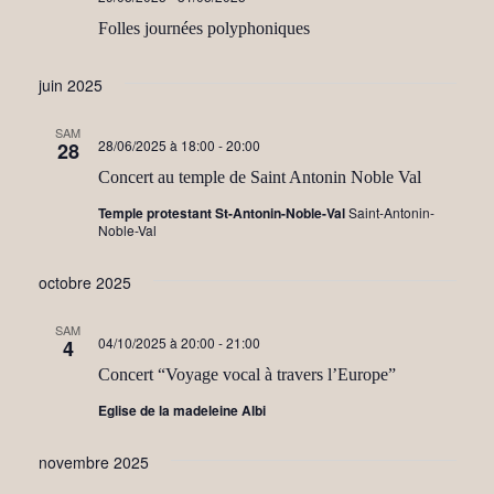
e
i
Folles journées polyphoniques
n
t
o
juin 2025
n
SAM
d
28/06/2025 à 18:00
-
20:00
28
e
Concert au temple de Saint Antonin Noble Val
v
Temple protestant St-Antonin-Noble-Val
Saint-Antonin-
Noble-Val
u
e
octobre 2025
s
SAM
04/10/2025 à 20:00
-
21:00
4
É
Concert “Voyage vocal à travers l’Europe”
v
Eglise de la madeleine Albi
è
novembre 2025
n