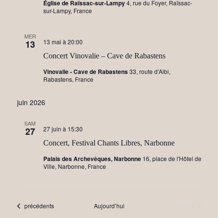
Église de Raïssac-sur-Lampy
4, rue du Foyer, Raïssac-
sur-Lampy, France
MER
13 mai à 20:00
13
Concert Vinovalie – Cave de Rabastens
Vinovalie - Cave de Rabastens
33, route d'Albi,
Rabastens, France
juin 2026
SAM
27 juin à 15:30
27
Concert, Festival Chants Libres, Narbonne
Palais des Archevêques, Narbonne
16, place de l'Hôtel de
Ville, Narbonne, France
Évènements
précédents
Aujourd’hui
Évènements
suivants