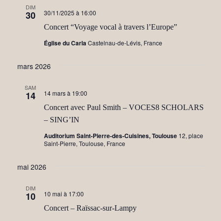
e
DIM
30/11/2025 à 16:00
30
m
Concert “Voyage vocal à travers l’Europe”
e
Église du Carla
Castelnau-de-Lévis, France
n
mars 2026
t
s
SAM
14 mars à 19:00
14
Concert avec Paul Smith – VOCES8 SCHOLARS
– SING’IN
Auditorium Saint-Pierre-des-Cuisines, Toulouse
12, place
Saint-Pierre, Toulouse, France
mai 2026
DIM
10 mai à 17:00
10
Concert – Raïssac-sur-Lampy