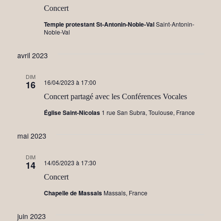
e
Concert
m
Temple protestant St-Antonin-Noble-Val
Saint-Antonin-
Noble-Val
e
n
avril 2023
t
DIM
16/04/2023 à 17:00
16
s
Concert partagé avec les Conférences Vocales
Église Saint-Nicolas
1 rue San Subra, Toulouse, France
mai 2023
DIM
14/05/2023 à 17:30
14
Concert
Chapelle de Massals
Massals, France
juin 2023