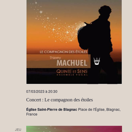
h
a
e
i
e
o
t
r
n
i
n
c
e
o
z
h
n
u
n
d
e
e
e
d
e
a
v
t
t
e
u
.
n
e
s
a
É
v
07/03/2023 à 20:30
v
i
Concert : Le compagnon des étoiles
è
n
Église Saint-Pierre de Blagnac
Place de l'Église, Blagnac,
g
France
e
a
m
t
JEU