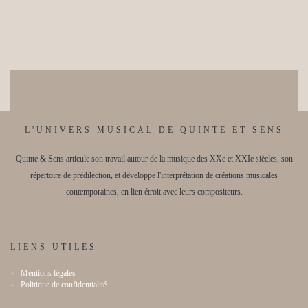
L'UNIVERS MUSICAL DE QUINTE ET SENS
Quinte & Sens articule son travail autour de la musique des XXe et XXIe siècles, son
répertoire de prédilection, et développe l'interprétation de créations musicales
contemporaines, en lien étroit avec leurs compositeurs.
LIENS UTILES
Mentions légales
Politique de confidentialité