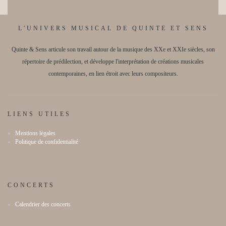
e
e
i
n
m
t
o
L'UNIVERS MUSICAL DE QUINTE ET SENS
e
n
Quinte & Sens articule son travail autour de la musique des XXe et XXIe siècles, son
n
d
répertoire de prédilection, et développe l'interprétation de créations musicales
t
contemporaines, en lien étroit avec leurs compositeurs.
e
s
v
u
LIENS UTILES
e
Mentions légales
Politique de confidentialité
s
É
v
CONCERTS
è
Calendrier des concerts
n