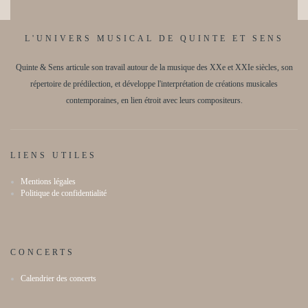
e
e
i
n
m
t
o
L'UNIVERS MUSICAL DE QUINTE ET SENS
e
n
Quinte & Sens articule son travail autour de la musique des XXe et XXIe siècles, son
n
d
répertoire de prédilection, et développe l'interprétation de créations musicales
t
contemporaines, en lien étroit avec leurs compositeurs.
e
s
v
u
LIENS UTILES
e
Mentions légales
Politique de confidentialité
s
É
v
CONCERTS
è
Calendrier des concerts
n