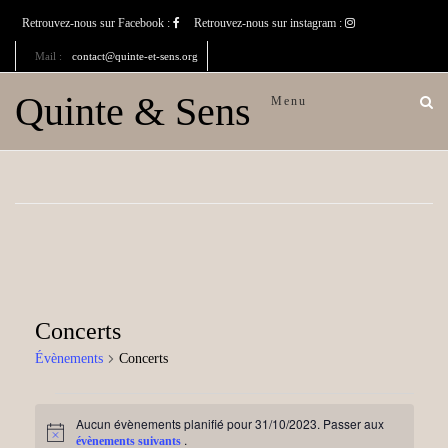
Retrouvez-nous sur Facebook :
Retrouvez-nous sur instagram :
Mail :
contact@quinte-et-sens.org
Quinte & Sens
Menu
Concerts
Évènements
Concerts
Évènements
Aucun évènements planifié pour 31/10/2023. Passer aux
for
N
.
évènements suivants