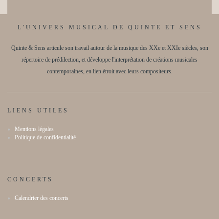
É
v
v
i
L'UNIVERS MUSICAL DE QUINTE ET SENS
è
n
g
Quinte & Sens articule son travail autour de la musique des XXe et XXIe siècles, son
e
a
répertoire de prédilection, et développe l'interprétation de créations musicales
m
contemporaines, en lien étroit avec leurs compositeurs.
t
e
i
n
t
o
LIENS UTILES
n
Mentions légales
Politique de confidentialité
d
e
v
CONCERTS
u
Calendrier des concerts
e