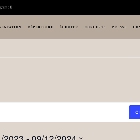
agram :
SENTATION
RÉPERTOIRE
ÉCOUTER
CONCERTS
PRESSE
CO
C
1/2023
 - 
09/12/2024