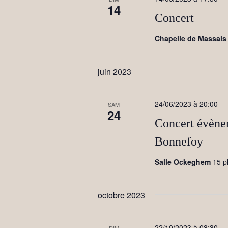
14
e
Concert
m
Chapelle de Massal
e
n
juin 2023
t
s
24/06/2023 à 20:00
SAM
24
Concert évène
Bonnefoy
Salle Ockeghem
15 p
octobre 2023
22/10/2023 à 08:30