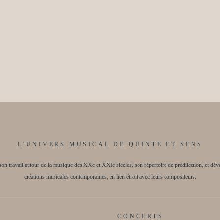
L'UNIVERS MUSICAL DE QUINTE ET SENS
on travail autour de la musique des XXe et XXIe siècles, son répertoire de prédilection, et déve
créations musicales contemporaines, en lien étroit avec leurs compositeurs.
CONCERTS