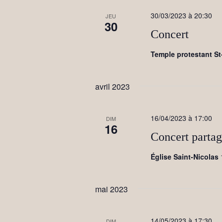
t
s
30/03/2023 à 20:30
p
JEU
i
30
a
r
Concert
o
m
o
n
Temple protestant S
t
d
-
c
e
l
avril 2023
é
v
.
u
16/04/2023 à 17:00
DIM
16
e
Concert partag
s
Église Saint-Nicolas
É
v
mai 2023
è
n
14/05/2023 à 17:30
DIM