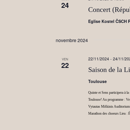
24
Concert (Répu
Eglise Kostel ČSCH 
novembre 2024
22/11/2024
-
24/11/20
VEN
22
Saison de la L
Toulouse
Quinte et Sens participera à la
Toulouse! Au programme : Ven
Vytautas Miškinis Auditorium
Marathon des choeurs Lieu : É