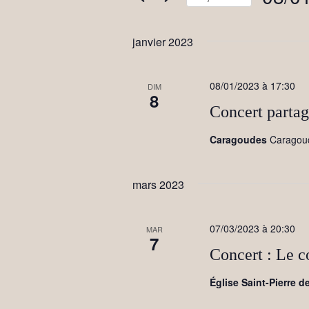
m
e
o
S
t
é
r
-
l
janvier 2023
c
e
c
l
c
é
t
h
.
08/01/2023 à 17:30
i
DIM
8
R
o
e
e
Concert parta
n
c
n
e
h
e
Caragoudes
Caragou
e
z
t
r
u
c
n
n
h
e
mars 2023
e
d
a
r
a
É
t
v
v
e
07/03/2023 à 20:30
MAR
è
7
.
i
n
Concert : Le c
e
g
m
Église Saint-Pierre 
e
a
n
t